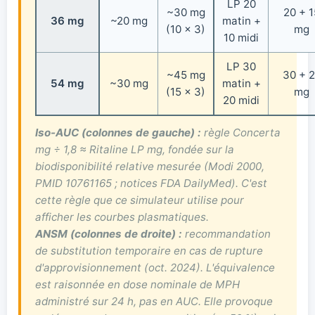
LP 20
~30 mg
20 + 1
36 mg
~20 mg
matin +
(10 × 3)
mg
10 midi
LP 30
~45 mg
30 + 
54 mg
~30 mg
matin +
(15 × 3)
mg
20 midi
Iso-AUC (colonnes de gauche) :
règle
Concerta
mg ÷ 1,8 ≈ Ritaline LP mg
, fondée sur la
biodisponibilité relative mesurée (Modi 2000,
PMID 10761165 ; notices FDA DailyMed). C'est
cette règle que ce simulateur utilise pour
afficher les courbes plasmatiques.
ANSM (colonnes de droite) :
recommandation
de substitution temporaire en cas de rupture
d'approvisionnement (oct. 2024). L'équivalence
est raisonnée
en dose nominale de MPH
administré sur 24 h
, pas en AUC. Elle provoque