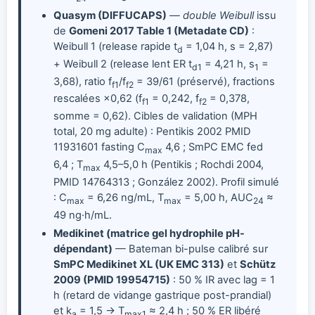
Quasym (DIFFUCAPS)
—
double Weibull
issu
de
Gomeni 2017 Table 1 (Metadate CD)
:
Weibull 1 (release rapide t
= 1,04 h, s = 2,87)
d
+ Weibull 2 (release lent ER t
= 4,21 h, s
=
d1
1
3,68), ratio f
/f
= 39/61 (préservé), fractions
f1
f2
rescalées ×0,62 (f
= 0,242, f
= 0,378,
f1
f2
somme = 0,62). Cibles de validation (MPH
total, 20 mg adulte) : Pentikis 2002 PMID
11931601 fasting C
4,6 ; SmPC EMC fed
max
6,4 ; T
4,5–5,0 h (Pentikis ; Rochdi 2004,
max
PMID 14764313 ; González 2002). Profil simulé
: C
= 6,26 ng/mL, T
= 5,00 h, AUC
≈
max
max
24
49 ng·h/mL.
Medikinet (matrice gel hydrophile pH-
dépendant)
— Bateman bi-pulse calibré sur
SmPC Medikinet XL (UK EMC 313)
et
Schütz
2009 (PMID 19954715)
: 50 % IR avec lag = 1
h (retard de vidange gastrique post-prandial)
et k
= 1,5 → T
≈ 2,4 h ; 50 % ER libéré
a
max1