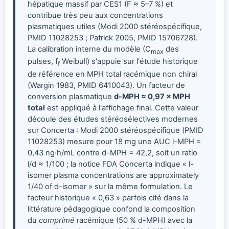
hépatique massif par CES1 (F ≈ 5–7 %) et
contribue très peu aux concentrations
plasmatiques utiles (Modi 2000 stéréospécifique,
PMID 11028253 ; Patrick 2005, PMID 15706728).
La calibration interne du modèle (C
des
max
pulses, f
Weibull) s'appuie sur l'étude historique
f
de référence en MPH total racémique non chiral
(Wargin 1983, PMID 6410043). Un facteur de
conversion plasmatique
d-MPH ≈ 0,97 × MPH
total
est appliqué à l'affichage final. Cette valeur
découle des études stéréosélectives modernes
sur Concerta : Modi 2000 stéréospécifique (PMID
11028253) mesure pour 18 mg une AUC l-MPH =
0,43 ng·h/mL contre d-MPH = 42,2, soit un ratio
l/d ≈ 1/100 ; la notice FDA Concerta indique « l-
isomer plasma concentrations are approximately
1/40 of d-isomer » sur la même formulation. Le
facteur historique « 0,63 » parfois cité dans la
littérature pédagogique confond la composition
du
comprimé
racémique (50 % d-MPH) avec la