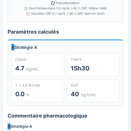
Paramètres calculés
A
Stratégie A
CMAX
TMAX
4.7
15h30
ng/mL
T > 5,8 NG/ML
AUC
0.0
40
h
ng·h/mL
Commentaire pharmacologique
A
Stratégie A