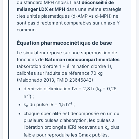
du standard MPH choisi. Il est
déconseillé de
mélanger LDX et MPH
dans une même stratégie
: les unités plasmatiques (d-AMP vs d-MPH) ne
sont pas directement comparables sur un axe Y
commun.
Équation pharmacocinétique de base
Le simulateur repose sur une superposition de
fonctions de
Bateman monocompartimentales
(absorption d'ordre 1 + élimination d'ordre 1),
calibrées sur l'adulte de référence 70 kg
(Maldonado 2013, PMID 23646842) :
demi-vie d'élimination t½ = 2,8 h (k
= 0,25
e
h⁻¹) ;
k
du pulse IR = 1,5 h⁻¹ ;
a
chaque spécialité est décomposée en un ou
plusieurs pulses d'absorption, les pulses à
libération prolongée (ER) recevant un k
plus
a
faible pour reproduire les Cmax publiés.