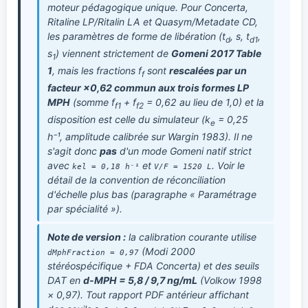
moteur pédagogique unique. Pour Concerta,
Ritaline LP/Ritalin LA et Quasym/Metadate CD,
les paramètres de
forme
de libération (t
, s, t
,
d
d1
s
) viennent strictement de
Gomeni 2017 Table
1
1
, mais les
fractions
f
sont
rescalées par un
f
facteur ×0,62 commun aux trois formes LP
MPH
(somme f
+ f
= 0,62 au lieu de 1,0) et la
f1
f2
disposition est celle du simulateur (k
= 0,25
e
h⁻¹, amplitude calibrée sur Wargin 1983). Il ne
s'agit donc
pas
d'un mode Gomeni natif strict
avec
et
. Voir le
kel = 0,18 h⁻¹
V/F = 1520 L
détail de la convention de réconciliation
d'échelle plus bas (paragraphe « Paramétrage
par spécialité »).
Note de version :
la calibration courante utilise
(Modi 2000
dMphFraction = 0,97
stéréospécifique + FDA Concerta) et des seuils
DAT en
d-MPH = 5,8 / 9,7 ng/mL
(Volkow 1998
× 0,97). Tout rapport PDF antérieur affichant