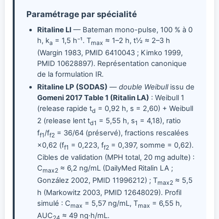
Paramétrage par spécialité
Ritaline LI
— Bateman mono-pulse, 100 % à 0
h, k
= 1,5 h⁻¹. T
≈ 1–2 h, t½ ≈ 2–3 h
a
max
(Wargin 1983, PMID 6410043 ; Kimko 1999,
PMID 10628897). Représentation canonique
de la formulation IR.
Ritaline LP (SODAS)
—
double Weibull
issu de
Gomeni 2017 Table 1 (Ritalin LA)
: Weibull 1
(release rapide t
= 0,92 h, s = 2,60) + Weibull
d
2 (release lent t
= 5,55 h, s
= 4,18), ratio
d1
1
f
/f
= 36/64 (préservé), fractions rescalées
f1
f2
×0,62 (f
= 0,223, f
= 0,397, somme = 0,62).
f1
f2
Cibles de validation (MPH total, 20 mg adulte) :
C
≈ 6,2 ng/mL (DailyMed Ritalin LA ;
max2
González 2002, PMID 11996212) ; T
≈ 5,5
max2
h (Markowitz 2003, PMID 12648029). Profil
simulé : C
= 5,57 ng/mL, T
= 6,55 h,
max
max
AUC
≈ 49 ng·h/mL.
24