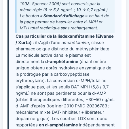
1998, Spencer 2006) sont convertis par la
même règle (6 → 5,8 ng/mL ; 10 → 9,7 ng/mL).
Le bouton
« Standard d'affichage »
en haut de
la page permet de basculer entre
d-MPH
et
MPH total racémique
sans rechargement.
Cas particulier de la lisdexamfétamine (Elvanse
/ Xurta) :
il s'agit d'une
amphétamine
, classe
pharmacologique distincte du méthylphénidate.
La molécule active dans le plasma est
directement la
d-amphétamine
(énantiomère
unique obtenu après hydrolyse enzymatique de
la prodrogue par la carboxypeptidase
érythrocytaire). La conversion d-MPH/total ne
s'applique pas, et les seuils DAT MPH (5,8 / 9,7
ng/mL) ne sont pas pertinents pour la d-AMP
(cibles thérapeutiques différentes, ~30–50 ng/mL
d-AMP d'après Boellner 2010 PMID 20206783 ;
mécanisme mixte DAT-inhibiteur + libérateur
dopaminergique). Les courbes LDX sont donc
rapportées
en d-amphétamine
indépendamment