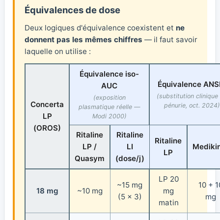
Équivalences de dose
Deux logiques d'équivalence coexistent et
ne
donnent pas les mêmes chiffres
— il faut savoir
laquelle on utilise :
Équivalence iso-
Équivalence AN
AUC
(substitution clinique
(exposition
Concerta
pénurie, oct. 2024)
plasmatique réelle —
LP
Modi 2000)
(OROS)
Ritaline
Ritaline
Ritaline
LP /
LI
Mediki
LP
Quasym
(dose/j)
LP 20
~15 mg
10 + 1
18 mg
~10 mg
mg
(5 × 3)
mg
matin