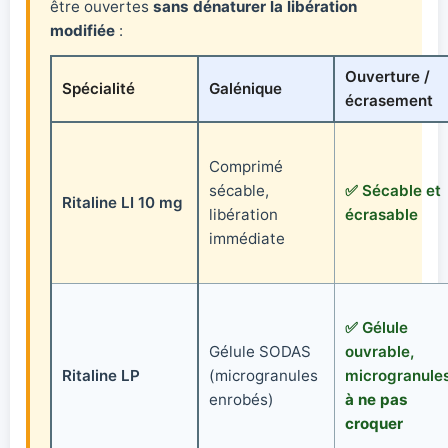
être ouvertes
sans dénaturer la libération
modifiée
:
Ouverture /
Spécialité
Galénique
écrasement
Comprimé
sécable,
✅ Sécable et
Ritaline LI 10 mg
libération
écrasable
immédiate
✅ Gélule
Gélule SODAS
ouvrable,
Ritaline LP
(microgranules
microgranule
enrobés)
à ne pas
croquer