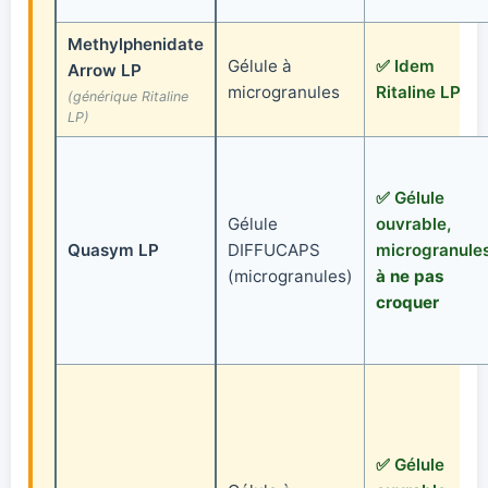
Methylphenidate
Gélule à
✅ Idem
Arrow LP
microgranules
Ritaline LP
(générique Ritaline
LP)
✅ Gélule
Gélule
ouvrable,
Quasym LP
DIFFUCAPS
microgranule
(microgranules)
à ne pas
croquer
✅ Gélule