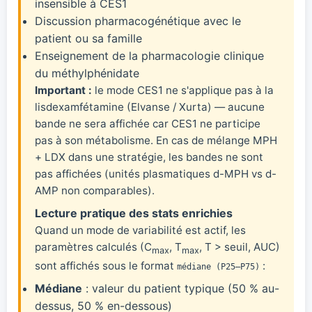
insensible à CES1
Discussion pharmacogénétique avec le
patient ou sa famille
Enseignement de la pharmacologie clinique
du méthylphénidate
Important :
le mode CES1 ne s'applique pas à la
lisdexamfétamine (Elvanse / Xurta) — aucune
bande ne sera affichée car CES1 ne participe
pas à son métabolisme. En cas de mélange MPH
+ LDX dans une stratégie, les bandes ne sont
pas affichées (unités plasmatiques d-MPH vs d-
AMP non comparables).
Lecture pratique des stats enrichies
Quand un mode de variabilité est actif, les
paramètres calculés (C
, T
, T > seuil, AUC)
max
max
sont affichés sous le format
:
médiane (P25–P75)
Médiane
: valeur du patient typique (50 % au-
dessus, 50 % en-dessous)