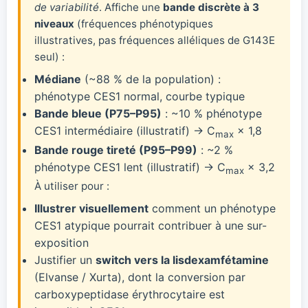
de variabilité
. Affiche une
bande discrète à 3
niveaux
(fréquences phénotypiques
illustratives, pas fréquences alléliques de G143E
seul) :
Médiane
(~88 % de la population) :
phénotype CES1 normal, courbe typique
Bande bleue (P75–P95)
: ~10 % phénotype
CES1 intermédiaire (illustratif) → C
× 1,8
max
Bande rouge tireté (P95–P99)
: ~2 %
phénotype CES1 lent (illustratif) → C
× 3,2
max
À utiliser pour :
Illustrer visuellement
comment un phénotype
CES1 atypique pourrait contribuer à une sur-
exposition
Justifier un
switch vers la lisdexamfétamine
(Elvanse / Xurta), dont la conversion par
carboxypeptidase érythrocytaire est