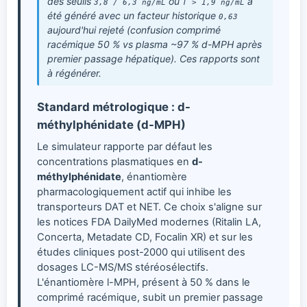
des seuils
ou
a
3,8 / 6,3 ng/mL
T > 1,9 ng/mL
été généré avec un facteur historique
0,63
aujourd'hui rejeté (confusion comprimé
racémique 50 % vs plasma ~97 % d-MPH après
premier passage hépatique). Ces rapports sont
à régénérer.
Standard métrologique : d-
méthylphénidate (d-MPH)
Le simulateur rapporte par défaut les
concentrations plasmatiques en
d-
méthylphénidate
, énantiomère
pharmacologiquement actif qui inhibe les
transporteurs DAT et NET. Ce choix s'aligne sur
les notices FDA DailyMed modernes (Ritalin LA,
Concerta, Metadate CD, Focalin XR) et sur les
études cliniques post-2000 qui utilisent des
dosages LC-MS/MS stéréosélectifs.
L'énantiomère l-MPH, présent à 50 % dans le
comprimé racémique, subit un premier passage