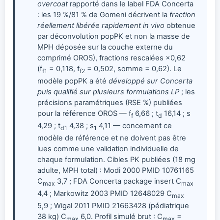
overcoat
rapporté dans le label FDA Concerta
: les 19 %/81 % de Gomeni décrivent la
fraction
réellement libérée rapidement in vivo
obtenue
par déconvolution popPK et non la masse de
MPH déposée sur la couche externe du
comprimé OROS), fractions rescalées ×0,62
(f
= 0,118, f
= 0,502, somme = 0,62). Le
f1
f2
modèle popPK a été
développé sur Concerta
puis qualifié sur plusieurs formulations LP
; les
précisions paramétriques (RSE %) publiées
pour la référence OROS — f
6,66 ; t
16,14 ; s
f
d
4,29 ; t
4,38 ; s
4,11 — concernent ce
d1
1
modèle de référence et ne doivent pas être
lues comme une validation individuelle de
chaque formulation. Cibles PK publiées (18 mg
adulte, MPH total) : Modi 2000 PMID 10761165
C
3,7 ; FDA Concerta package insert C
max
max
4,4 ; Markowitz 2003 PMID 12648029 C
max
5,9 ; Wigal 2011 PMID 21663428 (pédiatrique
38 kg) C
6,0. Profil simulé brut : C
=
max
max