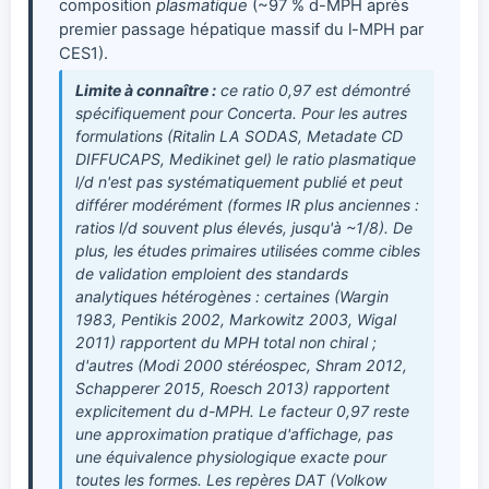
composition
plasmatique
(~97 % d-MPH après
premier passage hépatique massif du l-MPH par
CES1).
Limite à connaître :
ce ratio 0,97 est démontré
spécifiquement pour Concerta. Pour les autres
formulations (Ritalin LA SODAS, Metadate CD
DIFFUCAPS, Medikinet gel) le ratio plasmatique
l/d n'est pas systématiquement publié et peut
différer modérément (formes IR plus anciennes :
ratios l/d souvent plus élevés, jusqu'à ~1/8). De
plus, les études primaires utilisées comme cibles
de validation emploient des standards
analytiques hétérogènes : certaines (Wargin
1983, Pentikis 2002, Markowitz 2003, Wigal
2011) rapportent du
MPH total non chiral
;
d'autres (Modi 2000 stéréospec, Shram 2012,
Schapperer 2015, Roesch 2013) rapportent
explicitement du
d-MPH
. Le facteur 0,97 reste
une approximation pratique d'affichage, pas
une équivalence physiologique exacte pour
toutes les formes. Les repères DAT (Volkow