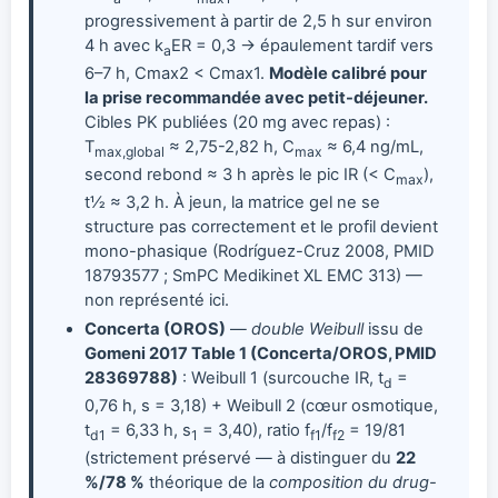
progressivement à partir de 2,5 h sur environ
4 h avec k
ER = 0,3 → épaulement tardif vers
a
6–7 h, Cmax2 < Cmax1.
Modèle calibré pour
la prise recommandée avec petit-déjeuner.
Cibles PK publiées (20 mg avec repas) :
T
≈ 2,75-2,82 h, C
≈ 6,4 ng/mL,
max,global
max
second rebond ≈ 3 h après le pic IR (< C
),
max
t½ ≈ 3,2 h. À jeun, la matrice gel ne se
structure pas correctement et le profil devient
mono-phasique (Rodríguez-Cruz 2008, PMID
18793577 ; SmPC Medikinet XL EMC 313) —
non représenté ici.
Concerta (OROS)
—
double Weibull
issu de
Gomeni 2017 Table 1 (Concerta/OROS, PMID
28369788)
: Weibull 1 (surcouche IR, t
=
d
0,76 h, s = 3,18) + Weibull 2 (cœur osmotique,
t
= 6,33 h, s
= 3,40), ratio f
/f
= 19/81
d1
1
f1
f2
(strictement préservé — à distinguer du
22
%/78 %
théorique de la
composition du drug-