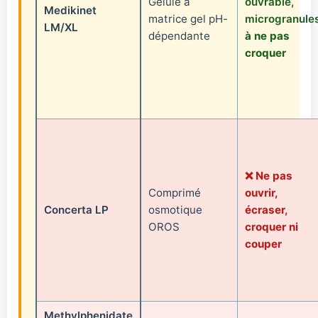
Gélule à
ouvrable,
Medikinet
matrice gel pH-
microgranule
LM/XL
dépendante
à ne pas
croquer
❌
Ne pas
Comprimé
ouvrir,
Concerta LP
osmotique
écraser,
OROS
croquer ni
couper
Methylphenidate